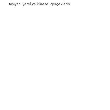
taşıyan, yerel ve küresel gerçeklerin
bilinciyle çözüm üreten, çok yönlü
başarıya odaklı, sürdürülebilirlik ilkesini
tüm süreçlerine yaymış bir marka
olmaktır.
Vizyonumuz